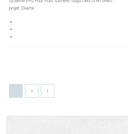
système EPG Pour Kodi; 64mère; bugu cietv tv en direct ;
projet. Dkamk
1
2