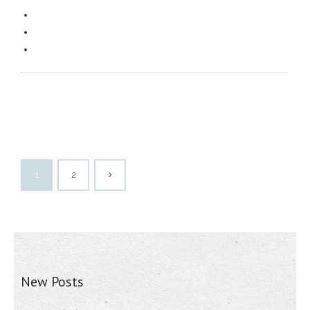
1
2
New Posts